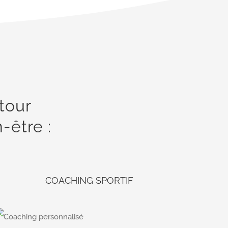
utour
n-être :
COACHING SPORTIF