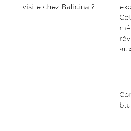
visite chez Balicina ?
exc
Cél
mé
rév
au
Co
blu