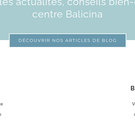
es actualités, conseils bien
centre Balicina
DÉCOUVRIR NOS ARTICLES DE BLOG
B
re
V
s