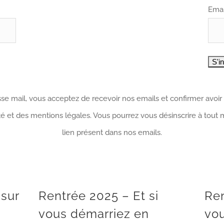
Emai
se mail, vous acceptez de recevoir nos emails et confirmer avoir
ité et des mentions légales. Vous pourrez vous désinscrire à tout
lien présent dans nos emails.
Rentrée 2025 – Et si vous démarriez en douceur ?
 sur
Rentrée 2025 – Et si
Ren
vous démarriez en
vo