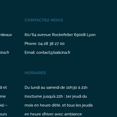
CONTACTEZ-NOUS
ordeaux
60/64 avenue Rockefeller 69008 Lyon
Phone: 04 28 38 27 00
na.fr
Email:
contact@balicina.fr
HORAIRES
i et
Du lundi au samedi de 10h30 à 21h
rne
(nocturne jusqu’à 22h : 1er jeudi du
is) –
mois en heure d’été, et tous les jeudis
ours
en heure d’hiver avec ambiance