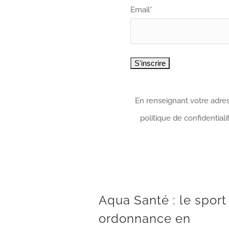
Email*
En renseignant votre adres
politique de confidential
Aqua Santé : le sport sur ordonnance en balnéothérapie
Aqua Santé : le sport
ordonnance en