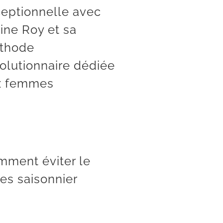
eptionnelle avec
ine Roy et sa
thode
olutionnaire dédiée
x femmes
Comment éviter le blues saisonnier
mment éviter le
es saisonnier