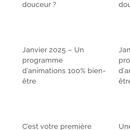
douceur ?
do
Janvier 2025 – Un programme d’animations 100% bien-être
Janvier 2025 – Un
Jan
programme
pr
d’animations 100% bien-
d’a
être
êtr
C’est votre première visite chez Balicina ?
C’est votre première
Un