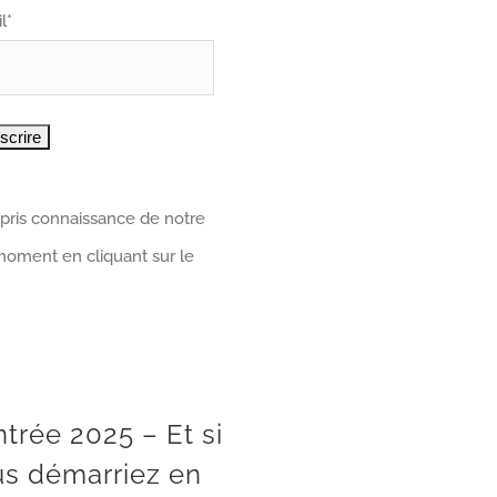
l*
 pris connaissance de notre
 moment en cliquant sur le
Rentrée 2025 – Et si vous démarriez en douceur ?
trée 2025 – Et si
us démarriez en