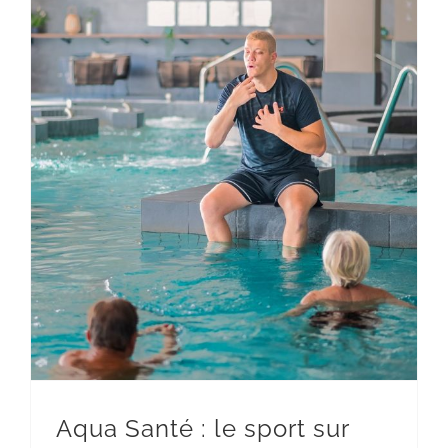
Aqua Santé : le sport sur ordonnance en balnéothérapie
Aqua Santé : le sport sur