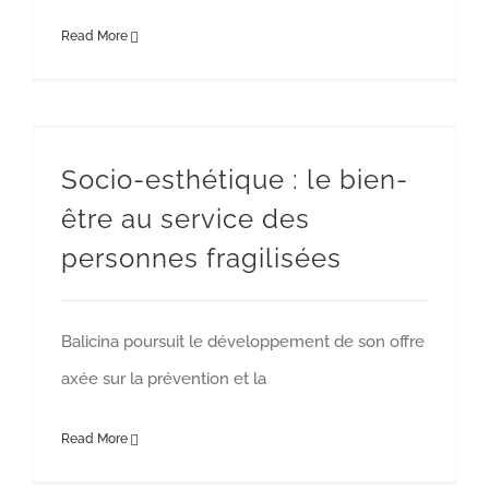
Read More
Socio-esthétique : le bien-être au service des personnes fragilisées
Socio-esthétique : le bien-
être au service des
personnes fragilisées
Balicina poursuit le développement de son offre
axée sur la prévention et la
Read More