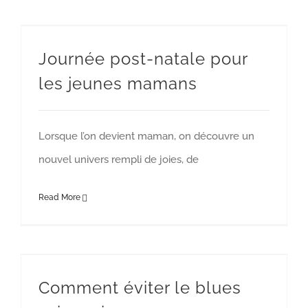
Journée post-natale pour les jeunes mamans
Journée post-natale pour
les jeunes mamans
Lorsque l’on devient maman, on découvre un
nouvel univers rempli de joies, de
Read More
Comment éviter le blues