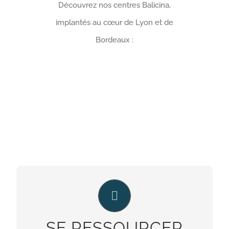
Découvrez nos centres Balicina,
implantés au cœur de Lyon et de
Bordeaux :
LE BIEN-ÊTRE COMMENCE ICI
Faire une pause en se laissant porter par la
SE RESSOURCER
douceur d’un lieu unique dédié à la détente et au